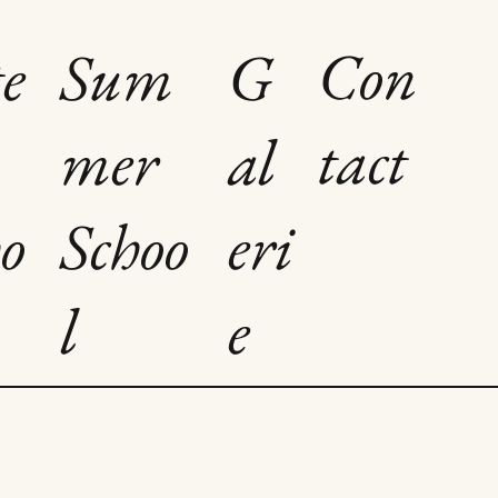
Con
e
Sum
G
tact
mer
al
o
Schoo
eri
l
e