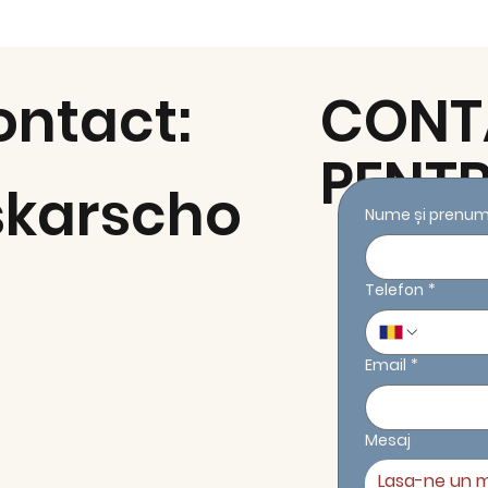
ontact:
CONT
PENTR
karscho
Nume și prenu
Telefon
*
eri
Email
*
Mesaj