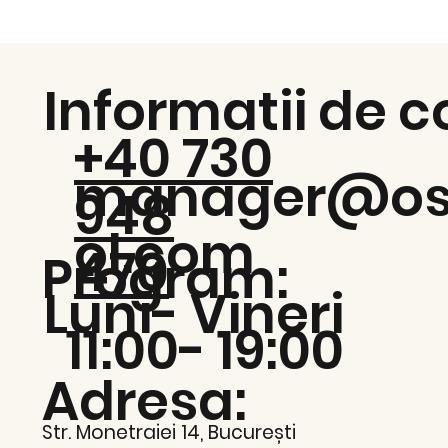
Informatii de c
+40 730
manager@os
948
ol.com
470
Program:
Luni- Vin
11:00- 19:00
Adresa:
Str. Monetraiei 14, București