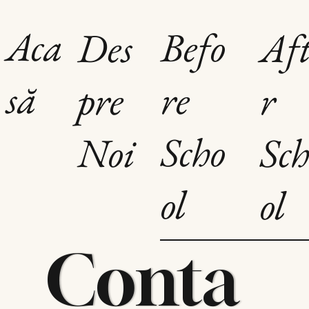
Aca
Befo
Des
Aft
să
re
pre
r
Scho
Noi
Sch
ol
ol
Conta