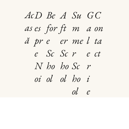
Ac
D
Be
C
A
Su
G
as
es
for
on
ft
m
a
ă
pr
e
ta
er
me
l
e
Sc
ct
Sc
r
e
N
ho
ho
Sc
r
oi
ol
ol
ho
i
ol
e